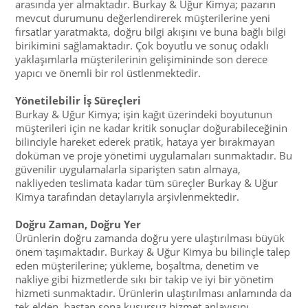
arasında yer almaktadır. Burkay & Uğur Kimya; pazarın
mevcut durumunu değerlendirerek müşterilerine yeni
fırsatlar yaratmakta, doğru bilgi akışını ve buna bağlı bilgi
birikimini sağlamaktadır. Çok boyutlu ve sonuç odaklı
yaklaşımlarla müşterilerinin gelişimininde son derece
yapıcı ve önemli bir rol üstlenmektedir.
Yönetilebilir İş Süreçleri
Burkay & Uğur Kimya; işin kağıt üzerindeki boyutunun
müşterileri için ne kadar kritik sonuçlar doğurabileceğinin
bilinciyle hareket ederek pratik, hataya yer bırakmayan
doküman ve proje yönetimi uygulamaları sunmaktadır. Bu
güvenilir uygulamalarla siparişten satın almaya,
nakliyeden teslimata kadar tüm süreçler Burkay & Uğur
Kimya tarafından detaylarıyla arşivlenmektedir.
Doğru Zaman, Doğru Yer
Ürünlerin doğru zamanda doğru yere ulaştırılması büyük
önem taşımaktadır. Burkay & Uğur Kimya bu bilinçle talep
eden müşterilerine; yükleme, boşaltma, denetim ve
nakliye gibi hizmetlerde sıkı bir takip ve iyi bir yönetim
hizmeti sunmaktadır. Ürünlerin ulaştırılması anlamında da
tek elden, baştan sona kusursuz hizmet anlayışını