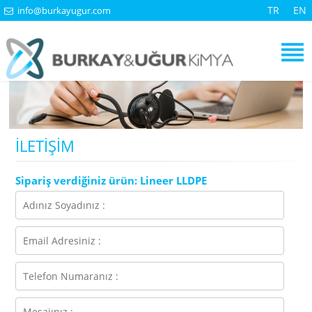
TR
EN
info@burkayugur.com
İLETİŞİM
Sipariş verdiğiniz ürün: Lineer LLDPE