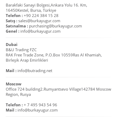
Barakfaki Sanayi Bolgesi,Ankara Yolu 16. Km,
16450Kestel, Bursa, Türkiye
Telefon :
+90 224 384 15 28
Satış :
sales@burkayugur.com
Satınalma :
purchasing@burkayugur.com
Genel :
info@burkayugur.com
Dubai
B&U Trading FZC
RAK Free Trade Zone, P.O.Box 10559Ras Al Khamiah,
Birleşik Arap Emirlikleri
Mail :
info@butrading.net
Moscow
Office 724 building2.Rumyantsevo Village142784 Moscow
Region, Rusya
Telefon :
+ 7 495 943 54 96
Mail :
info@burkayugur.com