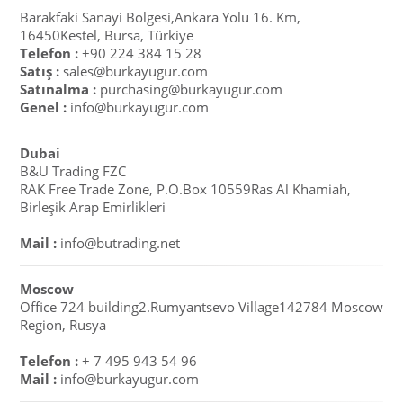
Barakfaki Sanayi Bolgesi,Ankara Yolu 16. Km,
16450Kestel, Bursa, Türkiye
Telefon :
+90 224 384 15 28
Satış :
sales@burkayugur.com
Satınalma :
purchasing@burkayugur.com
Genel :
info@burkayugur.com
Dubai
B&U Trading FZC
RAK Free Trade Zone, P.O.Box 10559Ras Al Khamiah,
Birleşik Arap Emirlikleri
Mail :
info@butrading.net
Moscow
Office 724 building2.Rumyantsevo Village142784 Moscow
Region, Rusya
Telefon :
+ 7 495 943 54 96
Mail :
info@burkayugur.com