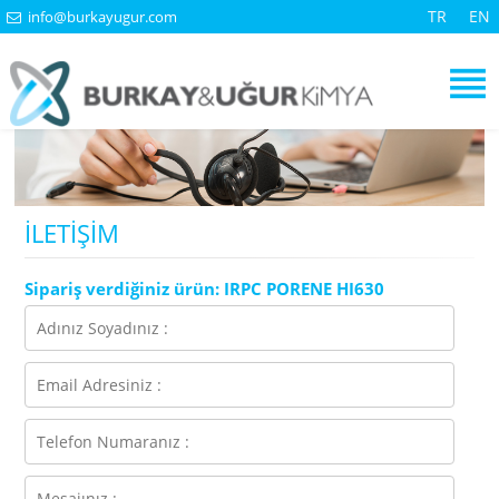
TR
EN
info@burkayugur.com
İLETİŞİM
Sipariş verdiğiniz ürün: IRPC PORENE HI630