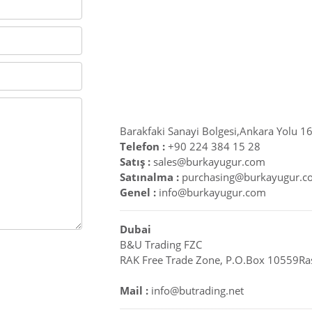
Barakfaki Sanayi Bolgesi,Ankara Yolu 16
Telefon :
+90 224 384 15 28
Satış :
sales@burkayugur.com
Satınalma :
purchasing@burkayugur.c
Genel :
info@burkayugur.com
Dubai
B&U Trading FZC
RAK Free Trade Zone, P.O.Box 10559Ras 
Mail :
info@butrading.net