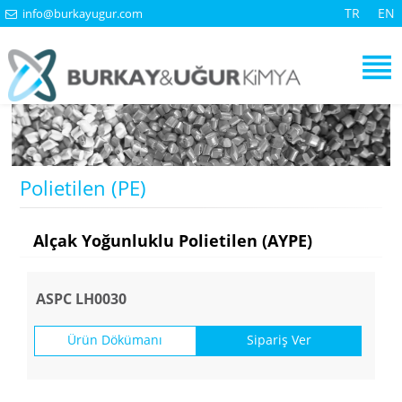
TR
EN
info@burkayugur.com
Polietilen (PE)
Alçak Yoğunluklu Polietilen (AYPE)
ASPC LH0030
Ürün Dökümanı
Sipariş Ver